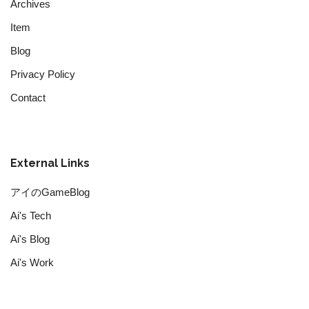
Archives
Item
Blog
Privacy Policy
Contact
External Links
アイのGameBlog
Ai's Tech
Ai's Blog
Ai's Work