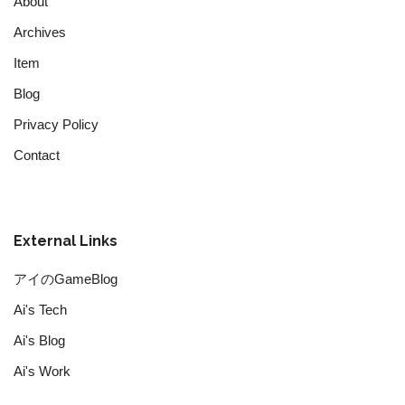
About
Archives
Item
Blog
Privacy Policy
Contact
External Links
アイのGameBlog
Ai's Tech
Ai's Blog
Ai's Work